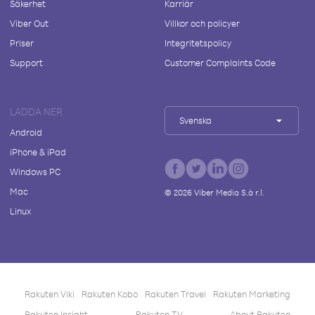
Säkerhet
Karriär
Viber Out
Villkor och policyer
Priser
Integritetspolicy
Support
Customer Complaints Code
LADDA NER
Svenska
Android
iPhone & iPad
Windows PC
Mac
©
2026
Viber Media S.à r.l.
Linux
Rakuten Viki
Rakuten Kobo
Rakuten Travel
Rakuten Marketing
Rakuten Insight
Rakuten TV
About Rakuten