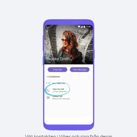
Välj kontakten i Viber och ring från deras