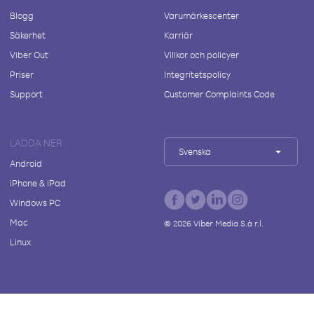
Blogg
Varumärkescenter
Säkerhet
Karriär
Viber Out
Villkor och policyer
Priser
Integritetspolicy
Support
Customer Complaints Code
LADDA NER
Svenska
Android
iPhone & iPad
Windows PC
Mac
©
2026
Viber Media S.à r.l.
Linux