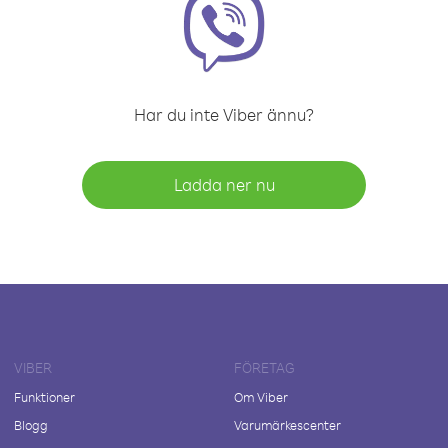
Har du inte Viber ännu?
Ladda ner nu
VIBER
FÖRETAG
Funktioner
Om Viber
Blogg
Varumärkescenter