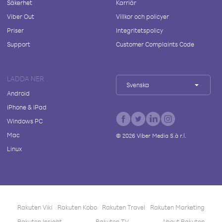
Säkerhet
Karriär
Viber Out
Villkor och policyer
Priser
Integritetspolicy
Support
Customer Complaints Code
LADDA NER
Svenska
Android
iPhone & iPad
Windows PC
Mac
©
2026
Viber Media S.à r.l.
Linux
Rakuten Viki
Rakuten Kobo
Rakuten Travel
Rakuten Marketing
Rakuten Insight
Rakuten TV
About Rakuten