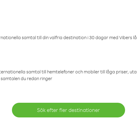
ationella samtal till din valfria destination i 30 dagar med Vibers lå
ternationella samtal till hemtelefoner och mobiler till låga priser, ut
samtalen du redan ringer
Sök efter fler destinationer