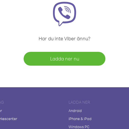
Har du inte Viber ännu?
Ladda ner nu
AG
LADDA NER
er
Android
kescenter
iPhone & iPad
Windows PC