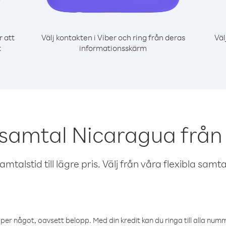
r att
Välj kontakten i Viber och ring från deras
Väl
t
informationsskärm
 samtal Nicaragua från 
talstid till lägre pris. Välj från våra flexibla samtals
öper något, oavsett belopp. Med din kredit kan du ringa till alla numme