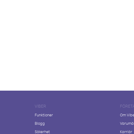
VIBER
FÖRET
Funktioner
Om Vib
Blogg
Varumär
Säkerhet
Karriär