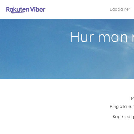
Ladda ner
Hur man r
M
Ring alla nu
Köp kredit