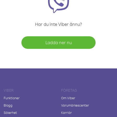
Har du inte Viber ännu?
Ladda ner nu
VIBER
FÖRETAG
Funktioner
Om Viber
Blogg
Varumärkescenter
Säkerhet
Karriär