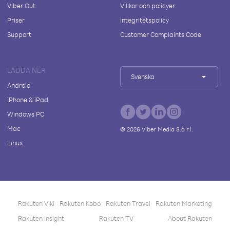
Viber Out
Villkor och policyer
Priser
Integritetspolicy
Support
Customer Complaints Code
LADDA NER
Svenska
Android
iPhone & iPad
Windows PC
Mac
©
2026
Viber Media S.à r.l.
Linux
Rakuten Viki
Rakuten Kobo
Rakuten Travel
Rakuten Marketing
Rakuten Insight
Rakuten TV
About Rakuten