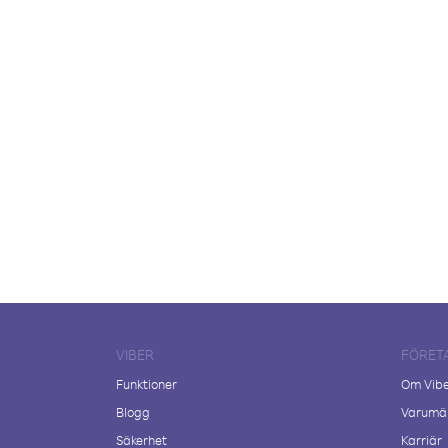
VIBER
FÖRET
Funktioner
Om Vib
Blogg
Varumär
Säkerhet
Karriär