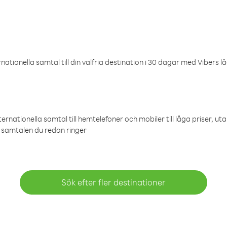
ationella samtal till din valfria destination i 30 dagar med Vibers lå
ternationella samtal till hemtelefoner och mobiler till låga priser, ut
samtalen du redan ringer
Sök efter fler destinationer