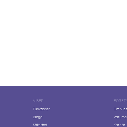
VIBER
FÖRET
Funktioner
Om Vib
Blogg
Varumär
Säkerhet
Karriär