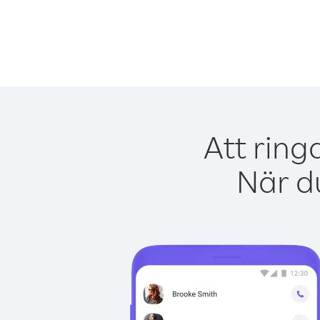
Att ring
När du