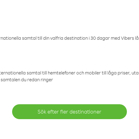
ationella samtal till din valfria destination i 30 dagar med Vibers lå
ternationella samtal till hemtelefoner och mobiler till låga priser, ut
samtalen du redan ringer
Sök efter fler destinationer