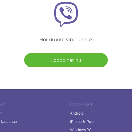
Har du inte Viber ännu?
Ladda ner nu
AG
LADDA NER
er
Android
kescenter
iPhone & iPad
Windows PC