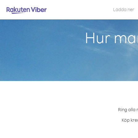
Ladda ner
Hur man
Ring alla 
Köp kred