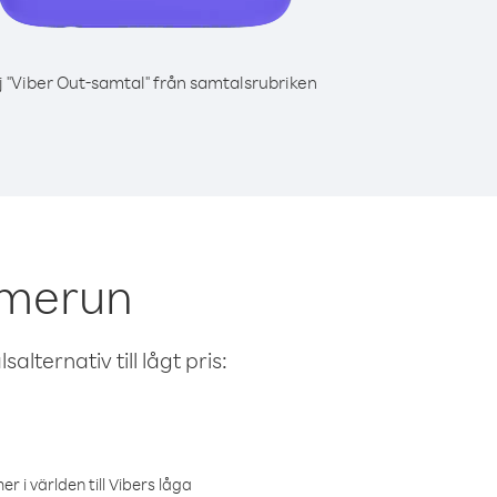
j "Viber Out-samtal" från samtalsrubriken
amerun
alternativ till lågt pris:
r i världen till Vibers låga