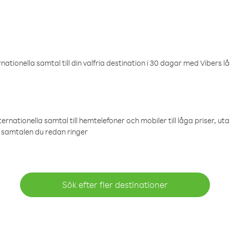
ationella samtal till din valfria destination i 30 dagar med Vibers lå
ternationella samtal till hemtelefoner och mobiler till låga priser, ut
samtalen du redan ringer
Sök efter fler destinationer