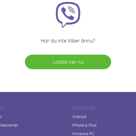
Har du inte Viber ännu?
Ladda ner nu
AG
LADDA NER
er
Android
kescenter
iPhone & iPad
Windows PC