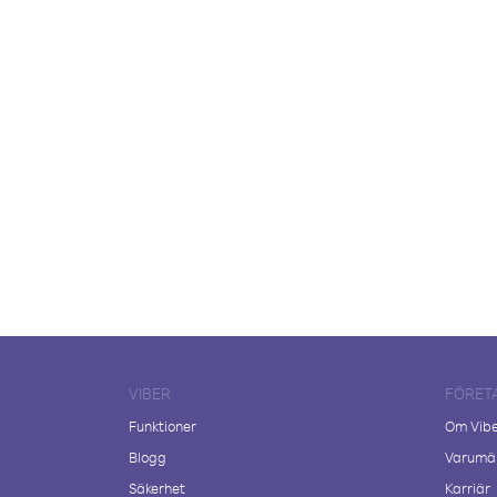
VIBER
FÖRET
Funktioner
Om Vib
Blogg
Varumär
Säkerhet
Karriär