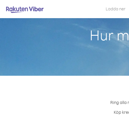
Ladda ner
Hur ma
Ring alla 
Köp kred