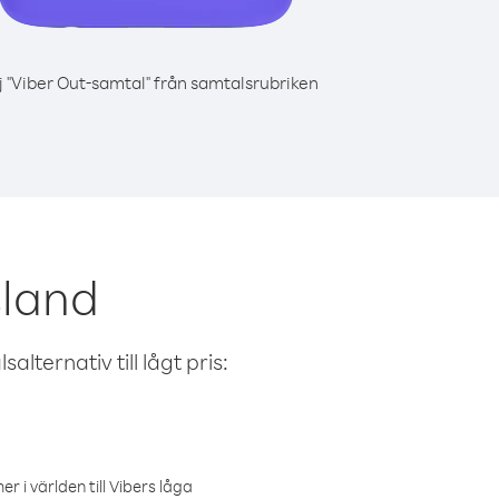
j "Viber Out-samtal" från samtalsrubriken
sland
alternativ till lågt pris:
r i världen till Vibers låga