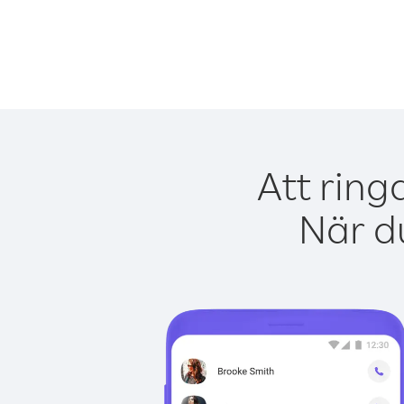
Att ring
När du