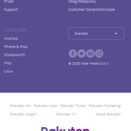
Priser
Integritetspolicy
Support
Customer Complaints Code
LADDA NER
Svenska
Android
iPhone & iPad
Windows PC
Mac
©
2026
Viber Media S.à r.l.
Linux
Rakuten Viki
Rakuten Kobo
Rakuten Travel
Rakuten Marketing
Rakuten Insight
Rakuten TV
About Rakuten