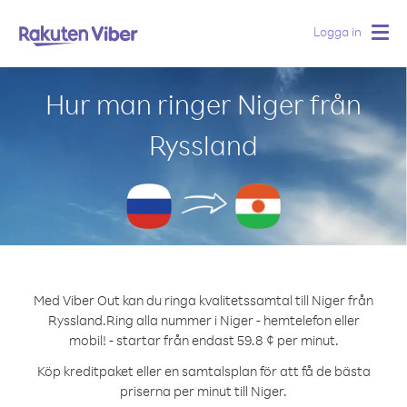
Logga in
Togg
navig
Hur man ringer Niger från
Ryssland
Med Viber Out kan du ringa kvalitetssamtal till Niger från
Ryssland.
Ring alla nummer i Niger - hemtelefon eller
mobil! - startar från endast 59.8 ¢ per minut.
Köp kreditpaket eller en samtalsplan för att få de bästa
priserna per minut till Niger.