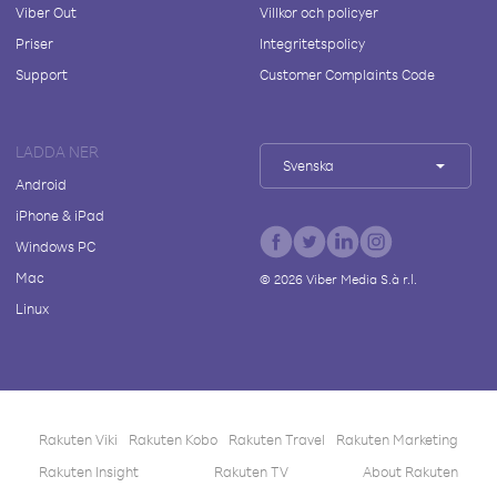
Viber Out
Villkor och policyer
Priser
Integritetspolicy
Support
Customer Complaints Code
LADDA NER
Svenska
Android
iPhone & iPad
Windows PC
Mac
©
2026
Viber Media S.à r.l.
Linux
Rakuten Viki
Rakuten Kobo
Rakuten Travel
Rakuten Marketing
Rakuten Insight
Rakuten TV
About Rakuten