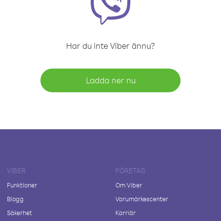
Har du inte Viber ännu?
Ladda ner nu
VIBER
FÖRETAG
Funktioner
Om Viber
Blogg
Varumärkescenter
Säkerhet
Karriär