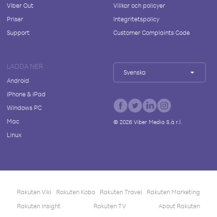
Viber Out
Villkor och policyer
Priser
Integritetspolicy
Support
Customer Complaints Code
LADDA NER
Svenska
Android
iPhone & iPad
Windows PC
Mac
©
2026
Viber Media S.à r.l.
Linux
Rakuten Viki
Rakuten Kobo
Rakuten Travel
Rakuten Marketing
Rakuten Insight
Rakuten TV
About Rakuten