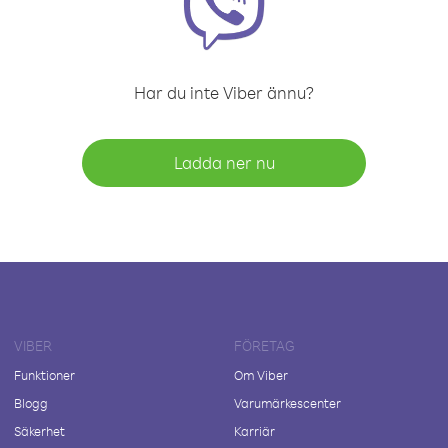
Har du inte Viber ännu?
Ladda ner nu
VIBER
FÖRETAG
Funktioner
Om Viber
Blogg
Varumärkescenter
Säkerhet
Karriär