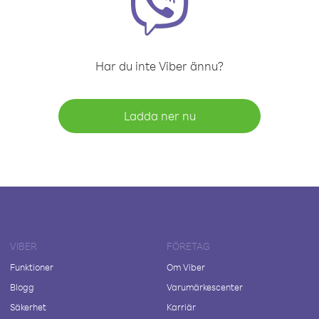
Har du inte Viber ännu?
Ladda ner nu
VIBER
FÖRETAG
Funktioner
Om Viber
Blogg
Varumärkescenter
Säkerhet
Karriär