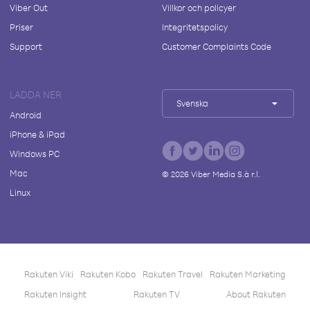
Viber Out
Villkor och policyer
Priser
Integritetspolicy
Support
Customer Complaints Code
LADDA NER
Svenska
Android
iPhone & iPad
Windows PC
Mac
©
2026
Viber Media S.à r.l.
Linux
Rakuten Viki
Rakuten Kobo
Rakuten Travel
Rakuten Marketing
Rakuten Insight
Rakuten TV
About Rakuten