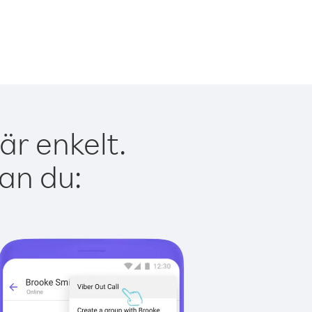
är enkelt.
kan du: