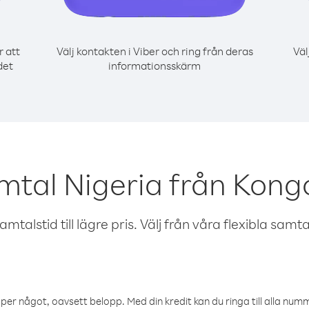
r att
Välj kontakten i Viber och ring från deras
Väl
det
informationsskärm
mtal Nigeria från Kon
talstid till lägre pris. Välj från våra flexibla samtals
öper något, oavsett belopp. Med din kredit kan du ringa till alla numme