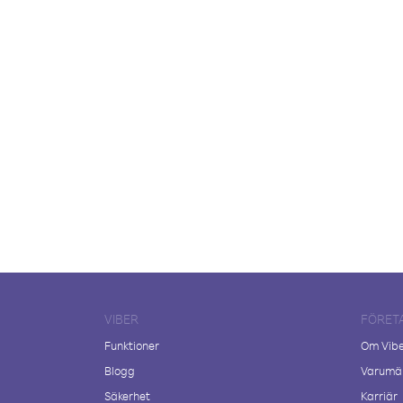
VIBER
FÖRET
Funktioner
Om Vib
Blogg
Varumär
Säkerhet
Karriär