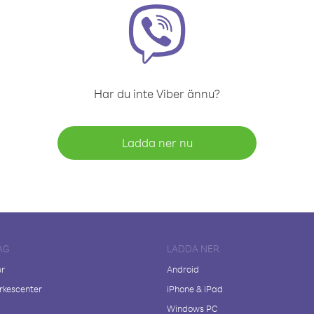
Har du inte Viber ännu?
Ladda ner nu
AG
LADDA NER
er
Android
kescenter
iPhone & iPad
Windows PC