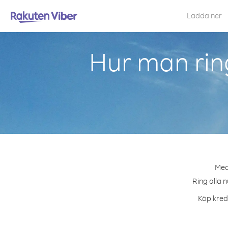
Ladda ner
Hur man rin
Med 
Ring alla 
Köp kredi