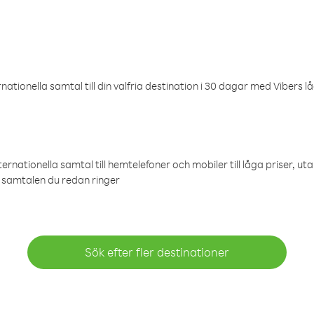
ationella samtal till din valfria destination i 30 dagar med Vibers lå
ternationella samtal till hemtelefoner och mobiler till låga priser, ut
samtalen du redan ringer
Sök efter fler destinationer