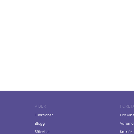
VIBER
FÖRET
Funktioner
Om Vib
Blogg
Varumär
Säkerhet
Karriär