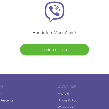
Har du inte Viber ännu?
Ladda ner nu
AG
LADDA NER
er
Android
kescenter
iPhone & iPad
Windows PC