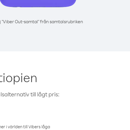
j "Viber Out-samtal" från samtalsrubriken
tiopien
alternativ till lågt pris:
r i världen till Vibers låga