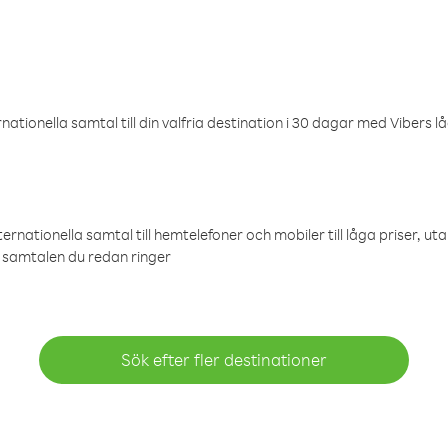
ationella samtal till din valfria destination i 30 dagar med Vibers lå
ternationella samtal till hemtelefoner och mobiler till låga priser, ut
samtalen du redan ringer
Sök efter fler destinationer