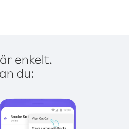
är enkelt.
kan du: