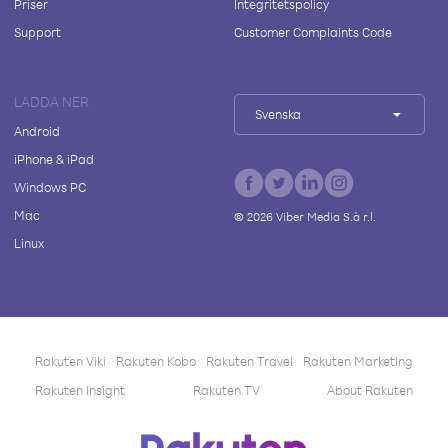
Priser
Integritetspolicy
Support
Customer Complaints Code
LADDA NER
Svenska
Android
iPhone & iPad
Windows PC
Mac
©
2026
Viber Media S.à r.l.
Linux
Rakuten Viki
Rakuten Kobo
Rakuten Travel
Rakuten Marketing
Rakuten Insight
Rakuten TV
About Rakuten