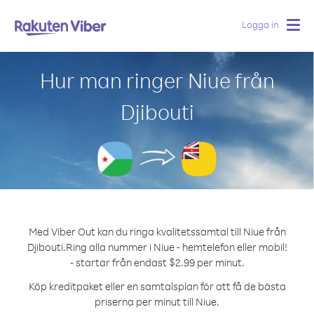
Logga in
Togg
navig
Hur man ringer Niue från
Djibouti
Med Viber Out kan du ringa kvalitetssamtal till Niue från
Djibouti.
Ring alla nummer i Niue - hemtelefon eller mobil!
- startar från endast $2.99 per minut.
Köp kreditpaket eller en samtalsplan för att få de bästa
priserna per minut till Niue.