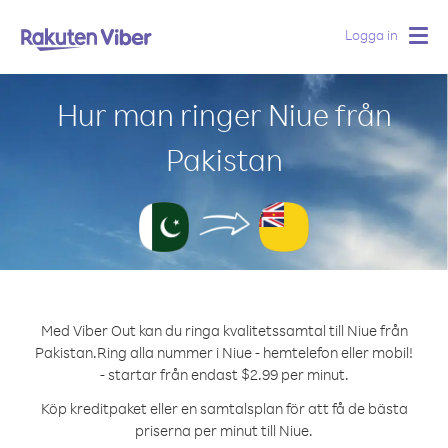
Logga in
Togg
navig
Hur man ringer Niue från
Pakistan
Med Viber Out kan du ringa kvalitetssamtal till Niue från
Pakistan.
Ring alla nummer i Niue - hemtelefon eller mobil!
- startar från endast $2.99 per minut.
Köp kreditpaket eller en samtalsplan för att få de bästa
priserna per minut till Niue.