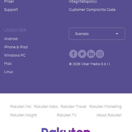
Priser
Integritetspolicy
Support
Customer Complaints Code
LADDA NER
Svenska
Android
iPhone & iPad
Windows PC
Mac
©
2026
Viber Media S.à r.l.
Linux
Rakuten Viki
Rakuten Kobo
Rakuten Travel
Rakuten Marketing
Rakuten Insight
Rakuten TV
About Rakuten