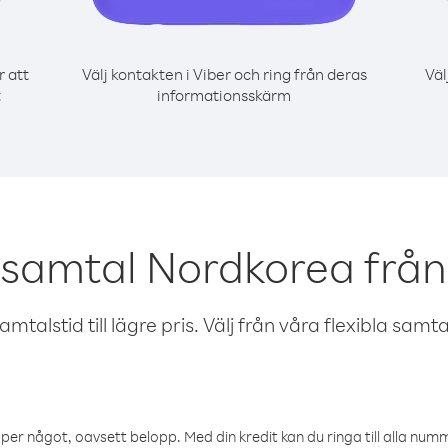
r att
Välj kontakten i Viber och ring från deras
Väl
t
informationsskärm
 samtal Nordkorea från
talstid till lägre pris. Välj från våra flexibla samtals
öper något, oavsett belopp. Med din kredit kan du ringa till alla numme