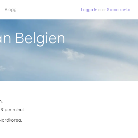
Blogg
Logga in
eller
Skapa konto
n Belgien
n.
 ¢ per minut.
l Nordkorea.