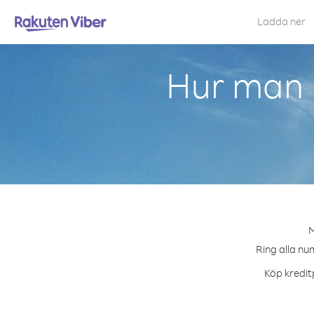
Ladda ner
Hur man 
M
Ring alla nu
Köp kreditp