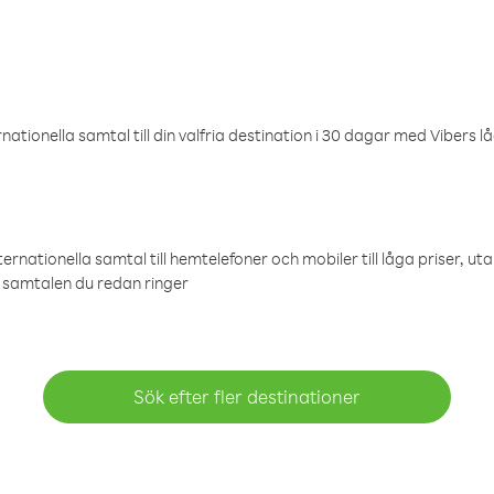
ationella samtal till din valfria destination i 30 dagar med Vibers lå
ternationella samtal till hemtelefoner och mobiler till låga priser, ut
samtalen du redan ringer
Sök efter fler destinationer