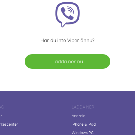
Har du inte Viber ännu?
Ladda ner nu
AG
LADDA NER
er
Android
kescenter
iPhone & iPad
Windows PC