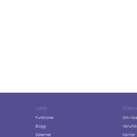
VIBER
FÖRET
Funktioner
Om Vib
Blogg
Varumär
Säkerhet
Karriär