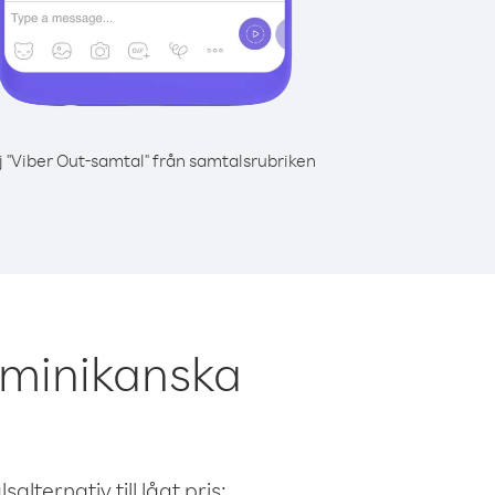
j "Viber Out-samtal" från samtalsrubriken
ominikanska
alternativ till lågt pris: