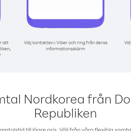
r att
Välj kontakten i Viber och ring från deras
Väl
iken,
informationsskärm
r
mtal Nordkorea från D
Republiken
talstid till lägre pris. Välj från våra flexibla samtals