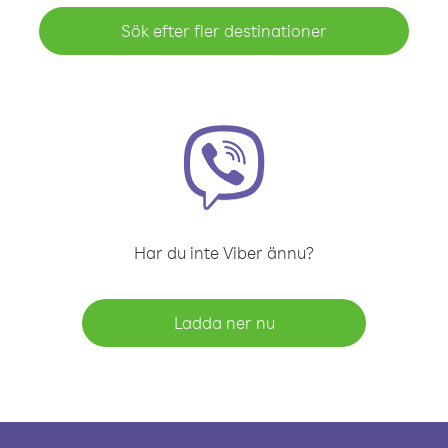
Sök efter fler destinationer
Har du inte Viber ännu?
Ladda ner nu