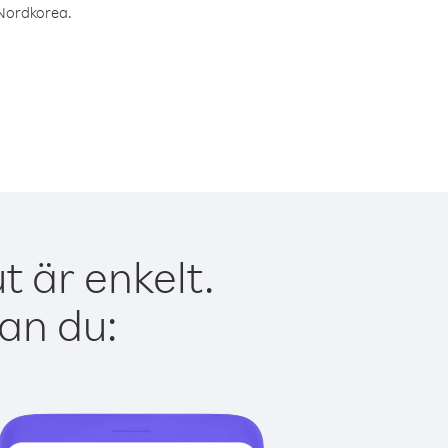
l Nordkorea.
 är enkelt.
kan du: