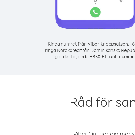
Ringa numret från Viber-knappsatsen.
Fö
ringa Nordkorea från Dominikanska Republ
gör det följande:
+
+
850
Lokalt numme
Råd för sa
Viber Out ger dig mer sam