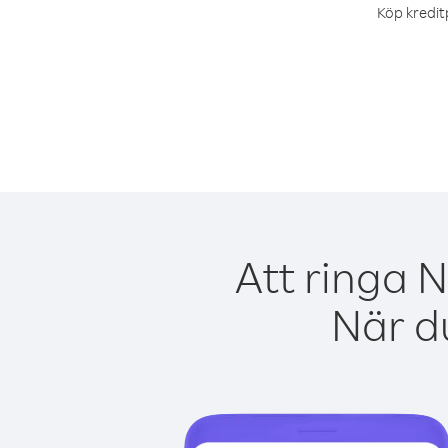
Köp kreditp
Att ringa 
När du