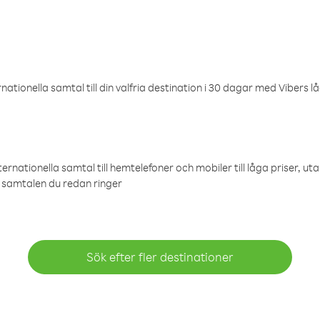
ationella samtal till din valfria destination i 30 dagar med Vibers lå
ternationella samtal till hemtelefoner och mobiler till låga priser, ut
samtalen du redan ringer
Sök efter fler destinationer