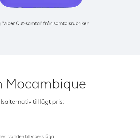
j "Viber Out-samtal" från samtalsrubriken
ån Mocambique
alternativ till lågt pris:
r i världen till Vibers låga