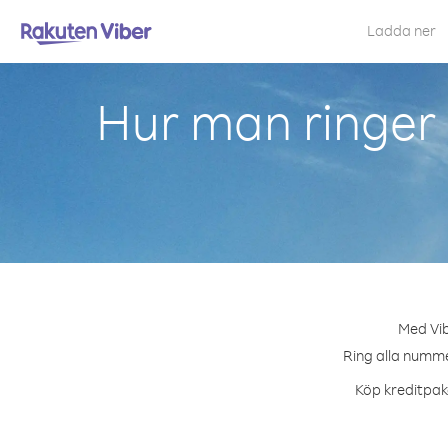
Ladda ner
Hur man ringe
Med Vib
Ring alla numme
Köp kreditpake