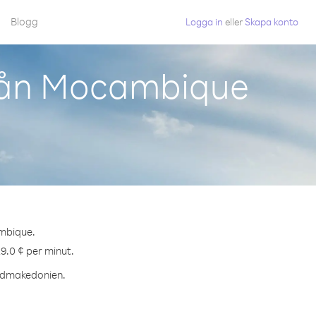
Blogg
Logga in
eller
Skapa konto
rån Mocambique
ambique.
9.0 ¢ per minut.
Nordmakedonien.