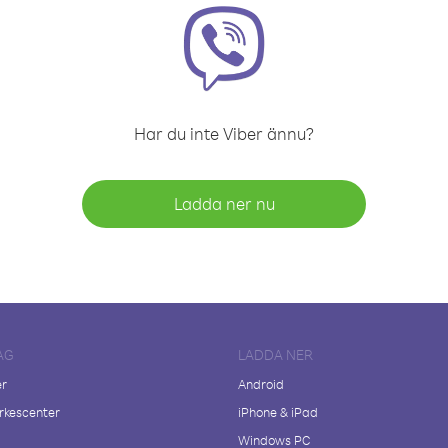
Har du inte Viber ännu?
Ladda ner nu
AG
LADDA NER
er
Android
kescenter
iPhone & iPad
Windows PC