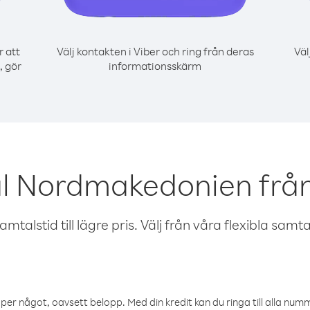
r att
Välj kontakten i Viber och ring från deras
Väl
 gör
informationsskärm
al Nordmakedonien fr
talstid till lägre pris. Välj från våra flexibla samtals
öper något, oavsett belopp. Med din kredit kan du ringa till alla numme