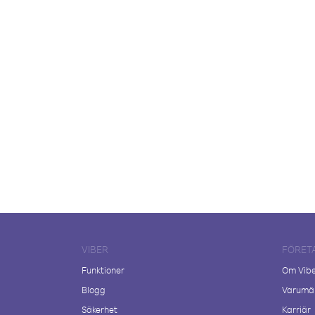
VIBER
FÖRET
Funktioner
Om Vib
Blogg
Varumär
Säkerhet
Karriär