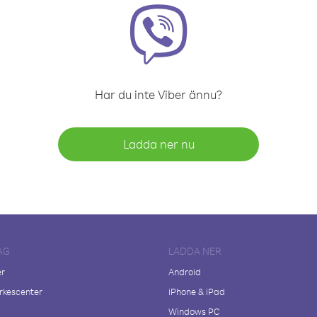
Har du inte Viber ännu?
Ladda ner nu
AG
LADDA NER
er
Android
kescenter
iPhone & iPad
Windows PC