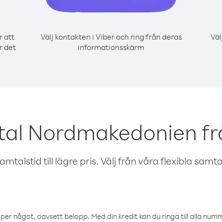
r att
Välj kontakten i Viber och ring från deras
Väl
r det
informationsskärm
tal Nordmakedonien fr
talstid till lägre pris. Välj från våra flexibla samtals
öper något, oavsett belopp. Med din kredit kan du ringa till alla numme