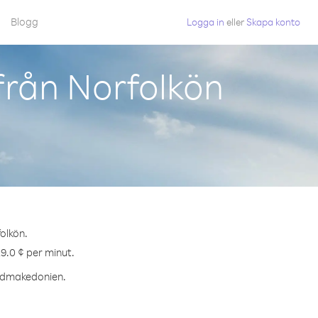
Blogg
Logga in
eller
Skapa konto
rån Norfolkön
olkön.
9.0 ¢ per minut.
Nordmakedonien.