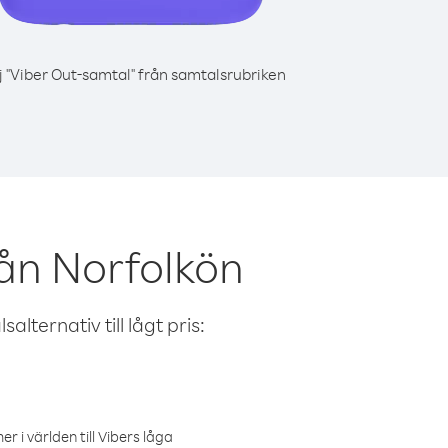
j "Viber Out-samtal" från samtalsrubriken
ån Norfolkön
alternativ till lågt pris:
r i världen till Vibers låga