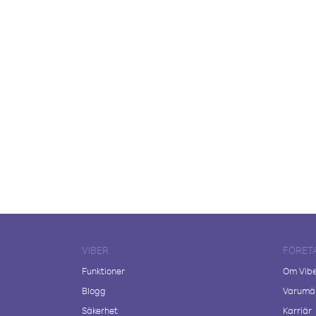
VIBER
FÖRET
Funktioner
Om Vib
Blogg
Varumär
Säkerhet
Karriär