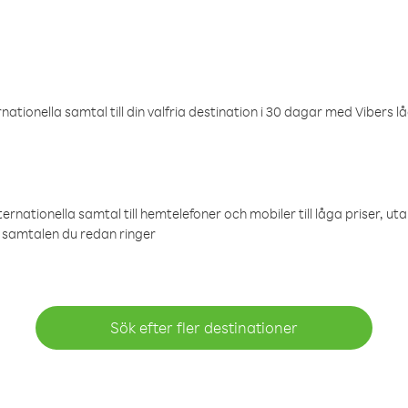
ationella samtal till din valfria destination i 30 dagar med Vibers lå
ternationella samtal till hemtelefoner och mobiler till låga priser, ut
samtalen du redan ringer
Sök efter fler destinationer