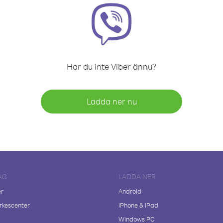
Har du inte Viber ännu?
Ladda ner nu
AG
LADDA NER
er
Android
kescenter
iPhone & iPad
Windows PC