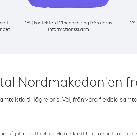
r att
Välj kontakten i Viber och ring från deras
Väl
r det
informationsskärm
tal Nordmakedonien fr
talstid till lägre pris. Välj från våra flexibla samtals
öper något, oavsett belopp. Med din kredit kan du ringa till alla numme