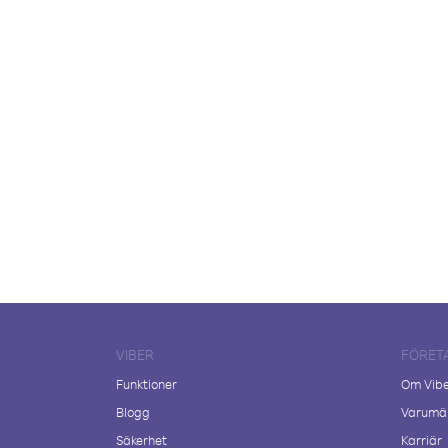
VIBER
FÖRET
Funktioner
Om Vib
Blogg
Varumär
Säkerhet
Karriär