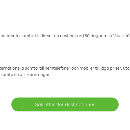
ationella samtal till din valfria destination i 30 dagar med Vibers lå
ternationella samtal till hemtelefoner och mobiler till låga priser, ut
samtalen du redan ringer
Sök efter fler destinationer