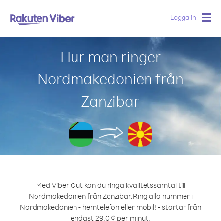
Logga in
Togg
navig
Hur man ringer
Nordmakedonien från
Zanzibar
Med Viber Out kan du ringa kvalitetssamtal till
Nordmakedonien från Zanzibar.
Ring alla nummer i
Nordmakedonien - hemtelefon eller mobil! - startar från
endast 29.0 ¢ per minut.