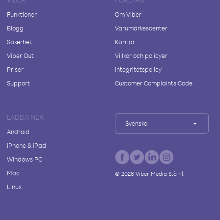
Funktioner
Om Viber
Blogg
Varumärkescenter
Säkerhet
Karriär
Viber Out
Villkor och policyer
Priser
Integritetspolicy
Support
Customer Complaints Code
LADDA NER
Svenska
Android
iPhone & iPad
Windows PC
Mac
©
2026
Viber Media S.à r.l.
Linux