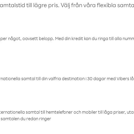
talstid till lägre pris. Välj från våra flexibla samtals
öper något, oavsett belopp. Med din kredit kan du ringa till alla numme
ationella samtal till din valfria destination i 30 dagar med Vibers lå
ternationella samtal till hemtelefoner och mobiler till låga priser, ut
samtalen du redan ringer