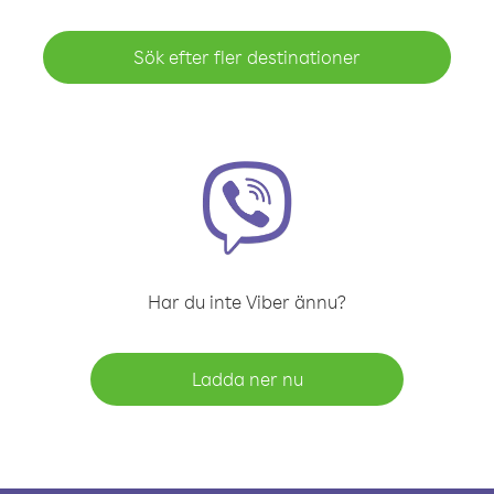
Sök efter fler destinationer
Har du inte Viber ännu?
Ladda ner nu