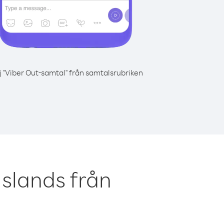
j "Viber Out-samtal" från samtalsrubriken
slands från