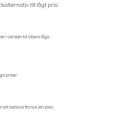
alternativ till lågt pris:
r i världen till Vibers låga
ga priser.
an att behöva förnya din plan.