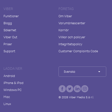
VIBER
FÖRETAG
Funktioner
Om Viber
Blogg
Varumärkescenter
Säkerhet
Karriär
Viber Out
Villkor och policyer
Priser
Integritetspolicy
Support
Customer Complaints Code
LADDA NER
Svenska
Android
iPhone & iPad
Windows PC
Mac
©
2026
Viber Media S.à r.l.
Linux