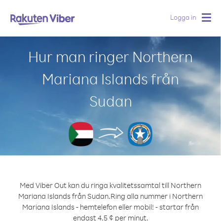
Logga in
Togg
navig
Hur man ringer Northern
Mariana Islands från
Sudan
Med Viber Out kan du ringa kvalitetssamtal till Northern
Mariana Islands från Sudan.
Ring alla nummer i Northern
Mariana Islands - hemtelefon eller mobil! - startar från
endast 4.5 ¢ per minut.