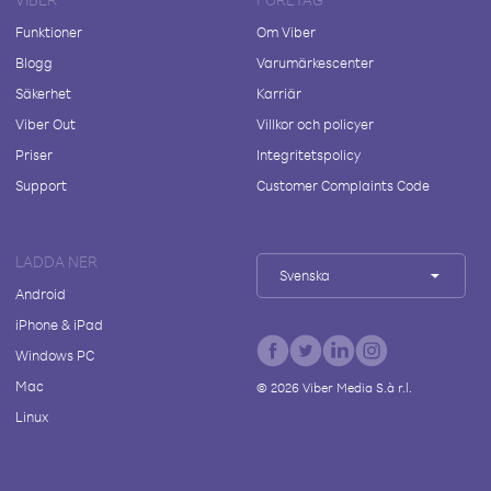
Funktioner
Om Viber
Blogg
Varumärkescenter
Säkerhet
Karriär
Viber Out
Villkor och policyer
Priser
Integritetspolicy
Support
Customer Complaints Code
LADDA NER
Svenska
Android
iPhone & iPad
Windows PC
Mac
©
2026
Viber Media S.à r.l.
Linux