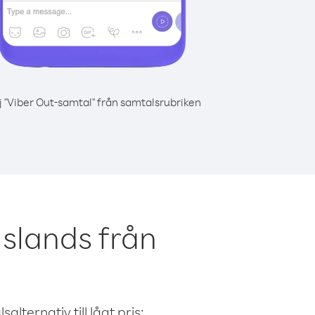
j "Viber Out-samtal" från samtalsrubriken
slands från
alternativ till lågt pris: