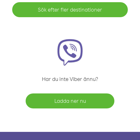
Sök efter fler destinationer
Har du inte Viber ännu?
Ladda ner nu