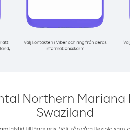
r att
Välj kontakten i Viber och ring från deras
Väl
land,
informationsskärm
mtal Northern Mariana I
Swaziland
talstid till lägre pris. Välj från våra flexibla samtals