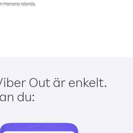
rn Mariana Islands.
iber Out är enkelt.
kan du: