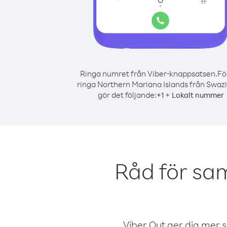
Ringa numret från Viber-knappsatsen.
Fö
ringa Northern Mariana Islands från Swazi
gör det följande:
+
+
1
Lokalt nummer
Råd för sa
Viber Out ger dig mer sam