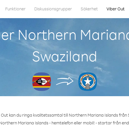
Funktioner
Diskussionsgrupper
Säkerhet
Viber Out
er Northern Mariana
Swaziland
Out kan du ringa kvalitetssamtal till Northern Mariana Islands från
Northern Mariana Islands - hemtelefon eller mobil! - startar från end