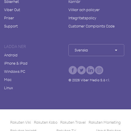
Säkerhet
Karriär
Viber Out
Villkor och policyer
Priser
Integritetspolicy
Support
Customer Complaints Code
LADDA NER
Svenska
Android
iPhone & iPad
Windows PC
Mac
©
2026
Viber Media S.à r.l.
Linux
Rakuten Viki
Rakuten Kobo
Rakuten Travel
Rakuten Marketing
Rakuten Insight
Rakuten TV
About Rakuten