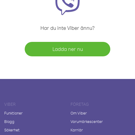
Har du inte Viber ännu?
Ladda ner nu
VIBER
FÖRETAG
Funktioner
Om Viber
Blogg
Varumärkescenter
Säkerhet
Karriär