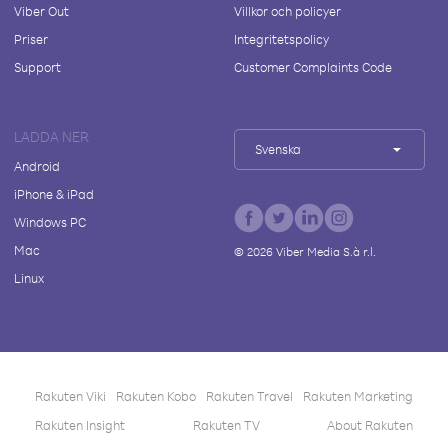
Viber Out
Villkor och policyer
Priser
Integritetspolicy
Support
Customer Complaints Code
LADDA NER
Svenska
Android
iPhone & iPad
Windows PC
Mac
©
2026
Viber Media S.à r.l.
Linux
Rakuten Viki
Rakuten Kobo
Rakuten Travel
Rakuten Marketing
Rakuten Insight
Rakuten TV
About Rakuten