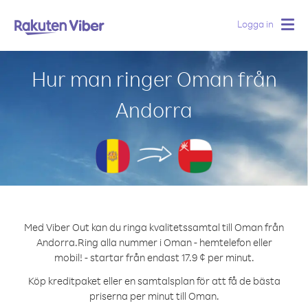
Logga in
Togg
navig
Hur man ringer Oman från
Andorra
Med Viber Out kan du ringa kvalitetssamtal till Oman från
Andorra.
Ring alla nummer i Oman - hemtelefon eller
mobil! - startar från endast 17.9 ¢ per minut.
Köp kreditpaket eller en samtalsplan för att få de bästa
priserna per minut till Oman.