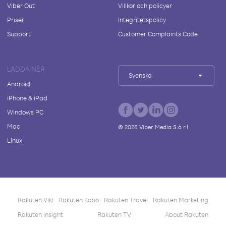
Viber Out
Villkor och policyer
Priser
Integritetspolicy
Support
Customer Complaints Code
LADDA NER
Svenska
Android
iPhone & iPad
Windows PC
Mac
©
2026
Viber Media S.à r.l.
Linux
Rakuten Viki
Rakuten Kobo
Rakuten Travel
Rakuten Marketing
Rakuten Insight
Rakuten TV
About Rakuten