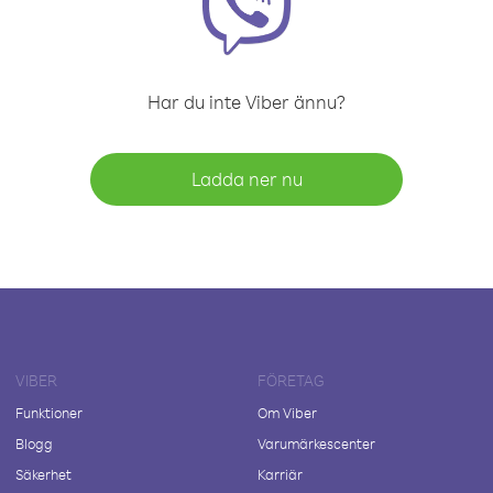
Har du inte Viber ännu?
Ladda ner nu
VIBER
FÖRETAG
Funktioner
Om Viber
Blogg
Varumärkescenter
Säkerhet
Karriär