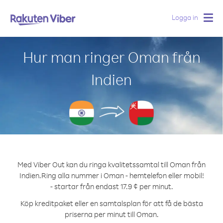
Logga in
Togg
navig
Hur man ringer Oman från
Indien
Med Viber Out kan du ringa kvalitetssamtal till Oman från
Indien.
Ring alla nummer i Oman - hemtelefon eller mobil!
- startar från endast 17.9 ¢ per minut.
Köp kreditpaket eller en samtalsplan för att få de bästa
priserna per minut till Oman.