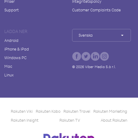
Priser
Integritetspolicy
Support
Customer Complaints Code
LADDA NER
Svenska
Android
iPhone & iPad
Windows PC
Mac
©
2026
Viber Media S.à r.l.
Linux
Rakuten Viki
Rakuten Kobo
Rakuten Travel
Rakuten Marketing
Rakuten Insight
Rakuten TV
About Rakuten