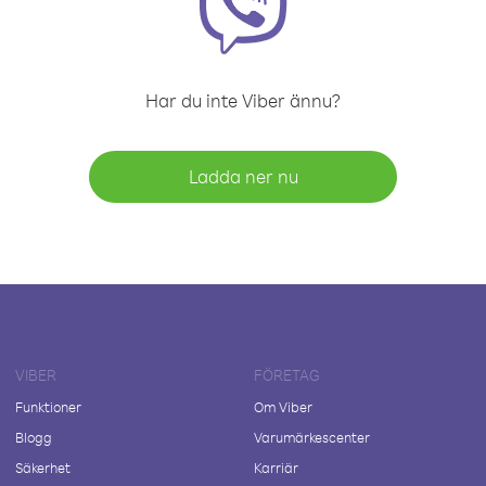
Har du inte Viber ännu?
Ladda ner nu
VIBER
FÖRETAG
Funktioner
Om Viber
Blogg
Varumärkescenter
Säkerhet
Karriär