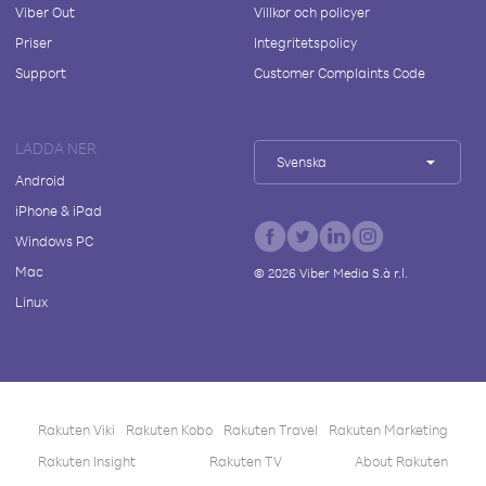
Viber Out
Villkor och policyer
Priser
Integritetspolicy
Support
Customer Complaints Code
LADDA NER
Svenska
Android
iPhone & iPad
Windows PC
Mac
©
2026
Viber Media S.à r.l.
Linux
Rakuten Viki
Rakuten Kobo
Rakuten Travel
Rakuten Marketing
Rakuten Insight
Rakuten TV
About Rakuten