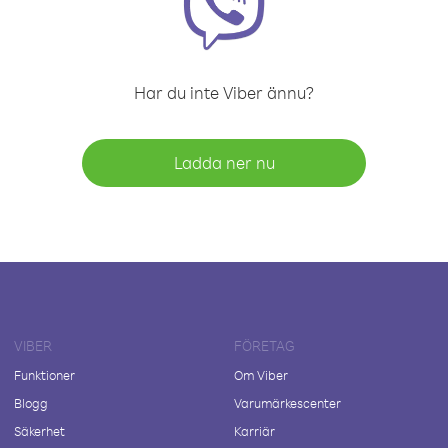
Har du inte Viber ännu?
Ladda ner nu
VIBER
FÖRETAG
Funktioner
Om Viber
Blogg
Varumärkescenter
Säkerhet
Karriär