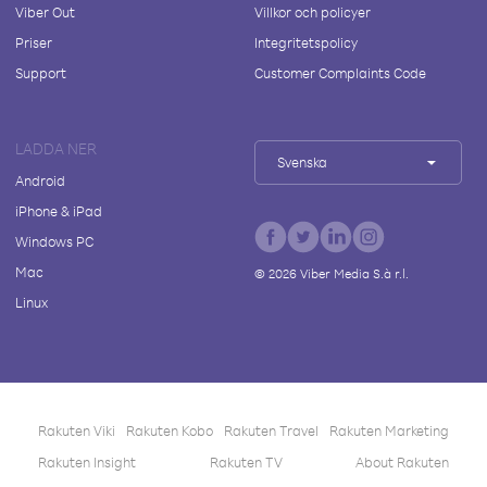
Viber Out
Villkor och policyer
Priser
Integritetspolicy
Support
Customer Complaints Code
LADDA NER
Svenska
Android
iPhone & iPad
Windows PC
Mac
©
2026
Viber Media S.à r.l.
Linux
Rakuten Viki
Rakuten Kobo
Rakuten Travel
Rakuten Marketing
Rakuten Insight
Rakuten TV
About Rakuten