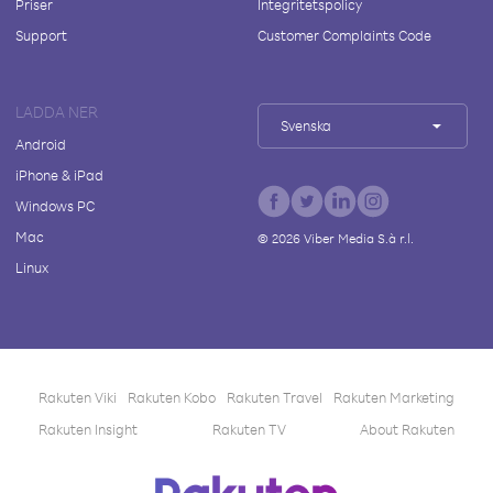
Priser
Integritetspolicy
Support
Customer Complaints Code
LADDA NER
Svenska
Android
iPhone & iPad
Windows PC
Mac
©
2026
Viber Media S.à r.l.
Linux
Rakuten Viki
Rakuten Kobo
Rakuten Travel
Rakuten Marketing
Rakuten Insight
Rakuten TV
About Rakuten