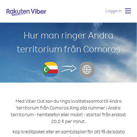
Logga in
Togg
navig
Hur man ringer Andra
territorium från Comoros
Med Viber Out kan du ringa kvalitetssamtal till Andra
territorium från Comoros.
Ring alla nummer i Andra
territorium - hemtelefon eller mobil! - startar från endast
20.0 ¢ per minut.
Köp kreditpaket eller en samtalsplan för att få de bästa