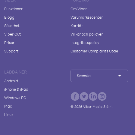
Funktioner
Om Viber
Blogg
Varumärkescenter
Säkerhet
Karriär
Viber Out
Villkor och policyer
Priser
Integritetspolicy
Support
Customer Complaints Code
LADDA NER
Svenska
Android
iPhone & iPad
Windows PC
Mac
©
2026
Viber Media S.à r.l.
Linux