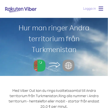
Logga in
Togg
navig
Hur man ringer Andra
territorium från
Turkmenistan
Med Viber Out kan du ringa kvalitetssamtal till Andra
territorium från Turkmenistan.
Ring alla nummer i Andra
territorium - hemtelefon eller mobil! - startar från endast
20.0 ¢ per minut.