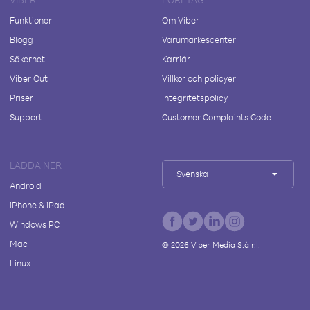
Funktioner
Om Viber
Blogg
Varumärkescenter
Säkerhet
Karriär
Viber Out
Villkor och policyer
Priser
Integritetspolicy
Support
Customer Complaints Code
LADDA NER
Svenska
Android
iPhone & iPad
Windows PC
Mac
©
2026
Viber Media S.à r.l.
Linux