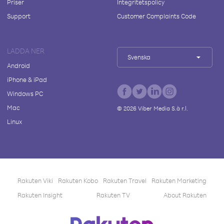
Priser
Integritetspolicy
Support
Customer Complaints Code
LADDA NER
Svenska
Android
iPhone & iPad
Windows PC
Mac
©
2026
Viber Media S.à r.l.
Linux
Rakuten Viki
Rakuten Kobo
Rakuten Travel
Rakuten Marketing
Rakuten Insight
Rakuten TV
About Rakuten