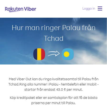
Logga in
Togg
navig
Hur man ringer Palau från
Tchad
Med Viber Out kan du ringa kvalitetssamtal till Palau från
Tchad.
Ring alla nummer i Palau - hemtelefon eller mobil! -
startar från endast 43.0 ¢ per minut.
Köp kreditpaket eller en samtalsplan för att få de bästa
priserna per minut till Palau.