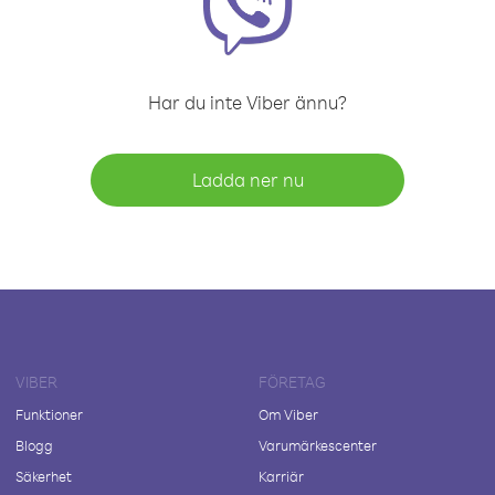
Har du inte Viber ännu?
Ladda ner nu
VIBER
FÖRETAG
Funktioner
Om Viber
Blogg
Varumärkescenter
Säkerhet
Karriär