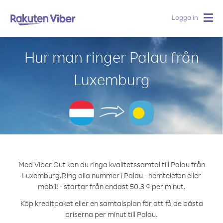
Logga in
Togg
navig
Hur man ringer Palau från
Luxemburg
Med Viber Out kan du ringa kvalitetssamtal till Palau från
Luxemburg.
Ring alla nummer i Palau - hemtelefon eller
mobil! - startar från endast 50.3 ¢ per minut.
Köp kreditpaket eller en samtalsplan för att få de bästa
priserna per minut till Palau.