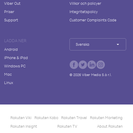
Viber Out
Villkor och policyer
Priser
Integritetspolicy
Support
Customer Complaints Code
LADDA NER
Svenska
Android
iPhone & iPad
Windows PC
Mac
©
2026
Viber Media S.à r.l.
Linux
Rakuten Viki
Rakuten Kobo
Rakuten Travel
Rakuten Marketing
Rakuten Insight
Rakuten TV
About Rakuten