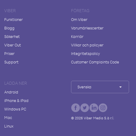
VIBER
FÖRETAG
Funktioner
Om Viber
Blogg
Varumärkescenter
Säkerhet
Karriär
Viber Out
Villkor och policyer
Priser
Integritetspolicy
Support
Customer Complaints Code
LADDA NER
Svenska
Android
iPhone & iPad
Windows PC
Mac
©
2026
Viber Media S.à r.l.
Linux