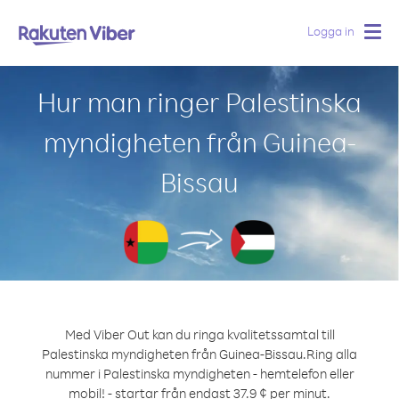
Logga in
Togg
navig
Hur man ringer Palestinska
myndigheten från Guinea-
Bissau
Med Viber Out kan du ringa kvalitetssamtal till
Palestinska myndigheten från Guinea-Bissau.
Ring alla
nummer i Palestinska myndigheten - hemtelefon eller
mobil! - startar från endast 37.9 ¢ per minut.