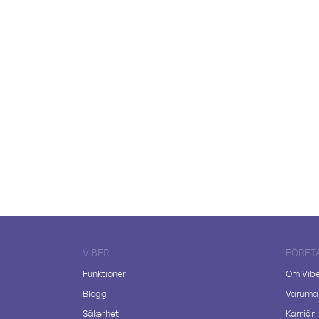
VIBER
FÖRET
Funktioner
Om Vib
Blogg
Varumär
Säkerhet
Karriär