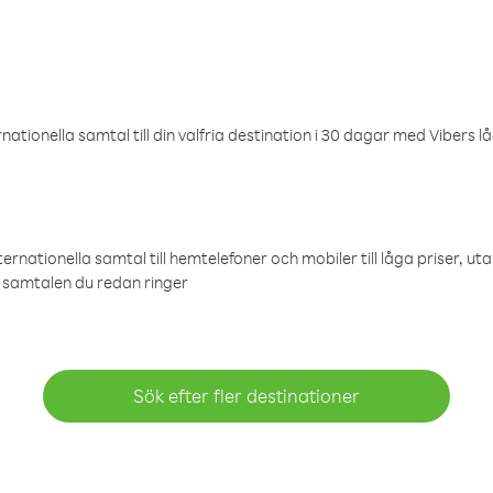
ationella samtal till din valfria destination i 30 dagar med Vibers lå
ternationella samtal till hemtelefoner och mobiler till låga priser, ut
samtalen du redan ringer
Sök efter fler destinationer