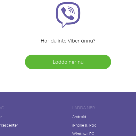
Har du inte Viber ännu?
Ladda ner nu
AG
LADDA NER
er
Android
kescenter
iPhone & iPad
Windows PC