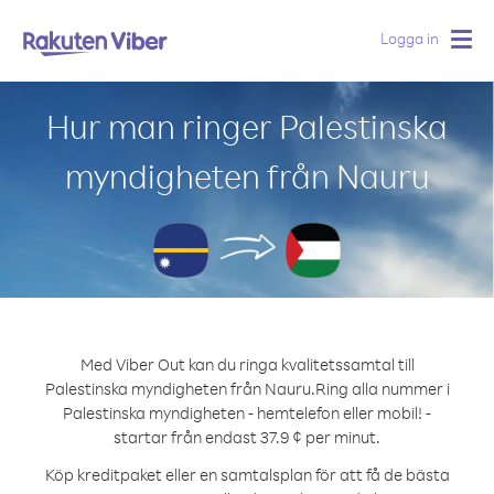
Logga in
Togg
navig
Hur man ringer Palestinska
myndigheten från Nauru
Med Viber Out kan du ringa kvalitetssamtal till
Palestinska myndigheten från Nauru.
Ring alla nummer i
Palestinska myndigheten - hemtelefon eller mobil! -
startar från endast 37.9 ¢ per minut.
Köp kreditpaket eller en samtalsplan för att få de bästa