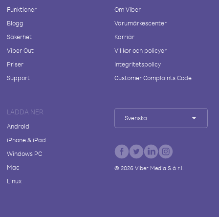
Funktioner
Om Viber
Blogg
Varumärkescenter
Säkerhet
Karriär
Viber Out
Villkor och policyer
Priser
Integritetspolicy
Support
Customer Complaints Code
LADDA NER
Svenska
Android
iPhone & iPad
Windows PC
Mac
©
2026
Viber Media S.à r.l.
Linux