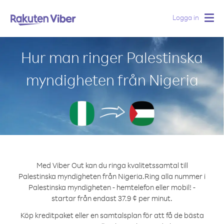
Logga in
Togg
navig
Hur man ringer Palestinska
myndigheten från Nigeria
Med Viber Out kan du ringa kvalitetssamtal till
Palestinska myndigheten från Nigeria.
Ring alla nummer i
Palestinska myndigheten - hemtelefon eller mobil! -
startar från endast 37.9 ¢ per minut.
Köp kreditpaket eller en samtalsplan för att få de bästa