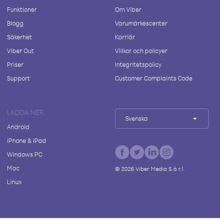
Funktioner
Om Viber
Blogg
Varumärkescenter
Säkerhet
Karriär
Viber Out
Villkor och policyer
Priser
Integritetspolicy
Support
Customer Complaints Code
LADDA NER
Svenska
Android
iPhone & iPad
Windows PC
Mac
©
2026
Viber Media S.à r.l.
Linux