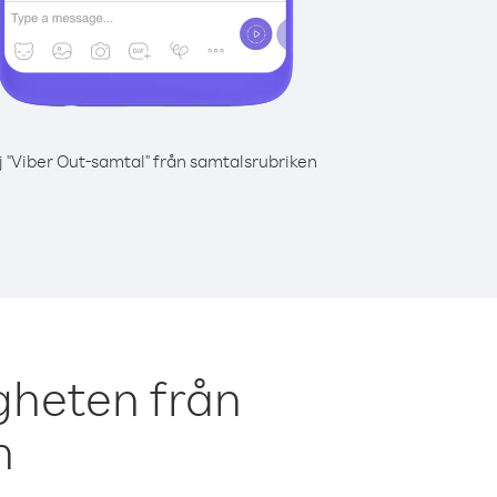
j "Viber Out-samtal" från samtalsrubriken
gheten från
n