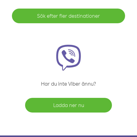
Sök efter fler destinationer
Har du inte Viber ännu?
Ladda ner nu