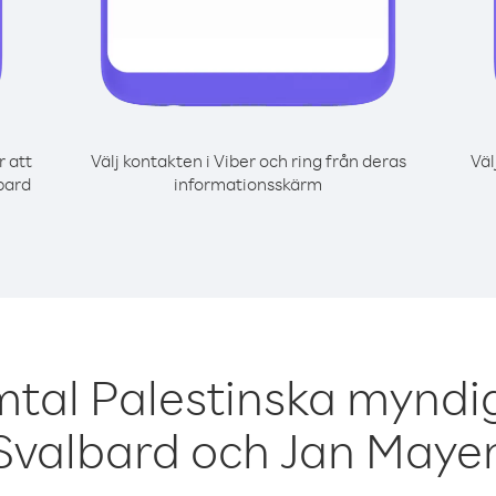
r att
Välj kontakten i Viber och ring från deras
Väl
bard
informationsskärm
mtal Palestinska myndi
Svalbard och Jan Maye