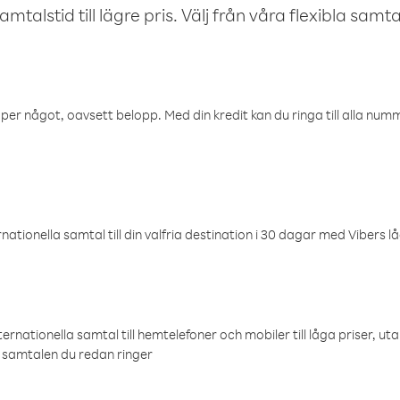
talstid till lägre pris. Välj från våra flexibla samtals
öper något, oavsett belopp. Med din kredit kan du ringa till alla numme
ationella samtal till din valfria destination i 30 dagar med Vibers lå
ternationella samtal till hemtelefoner och mobiler till låga priser, ut
samtalen du redan ringer