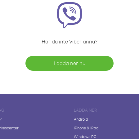
Har du inte Viber ännu?
Ladda ner nu
AG
LADDA NER
er
Android
kescenter
iPhone & iPad
Windows PC