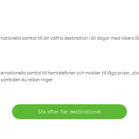
ationella samtal till din valfria destination i 30 dagar med Vibers lå
ternationella samtal till hemtelefoner och mobiler till låga priser, ut
samtalen du redan ringer
Sök efter fler destinationer