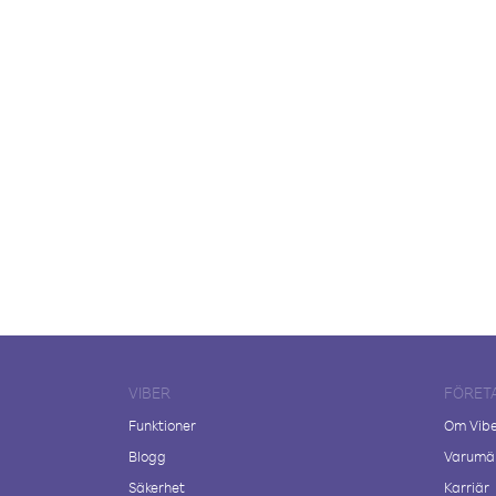
VIBER
FÖRET
Funktioner
Om Vib
Blogg
Varumär
Säkerhet
Karriär