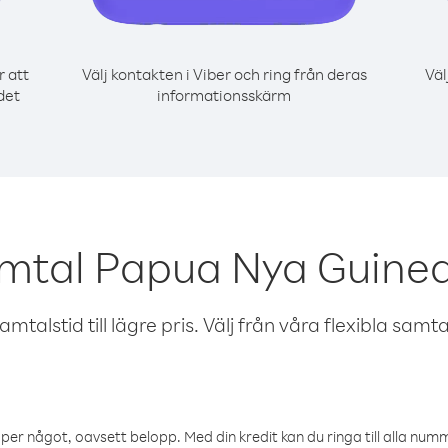
r att
Välj kontakten i Viber och ring från deras
Väl
det
informationsskärm
mtal Papua Nya Guinea
talstid till lägre pris. Välj från våra flexibla samtals
öper något, oavsett belopp. Med din kredit kan du ringa till alla numme