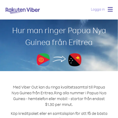
Logga in
Togg
navig
Hur man ringer Papua Nya
Guinea från Eritrea
Med Viber Out kan du ringa kvalitetssamtal till Papua
Nya Guinea från Eritrea.
Ring alla nummer i Papua Nya
Guinea - hemtelefon eller mobil! - startar från endast
$1.30 per minut.
Köp kreditpaket eller en samtalsplan för att få de bästa