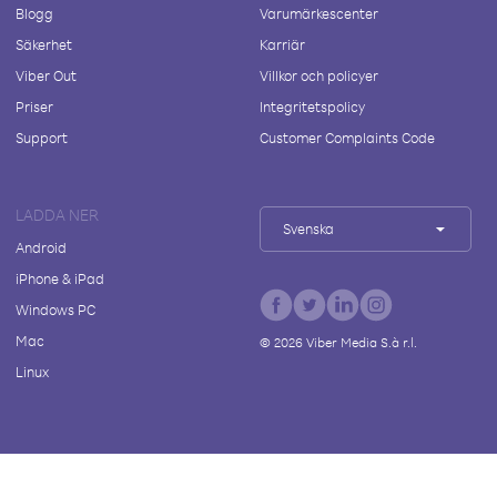
Blogg
Varumärkescenter
Säkerhet
Karriär
Viber Out
Villkor och policyer
Priser
Integritetspolicy
Support
Customer Complaints Code
LADDA NER
Svenska
Android
iPhone & iPad
Windows PC
Mac
©
2026
Viber Media S.à r.l.
Linux