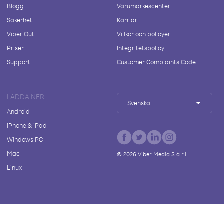
Blogg
Varumärkescenter
Säkerhet
Karriär
Viber Out
Villkor och policyer
Priser
Integritetspolicy
Support
Customer Complaints Code
LADDA NER
Svenska
Android
iPhone & iPad
Windows PC
Mac
©
2026
Viber Media S.à r.l.
Linux