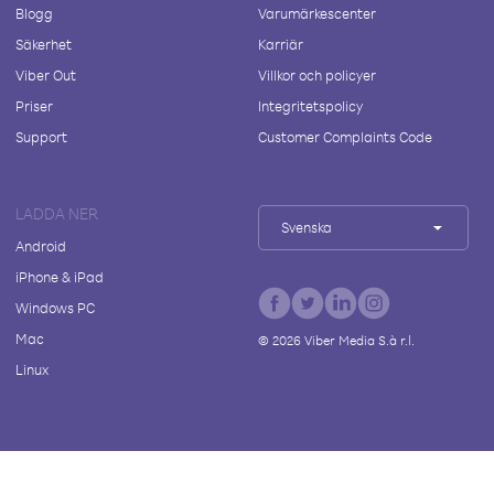
Blogg
Varumärkescenter
Säkerhet
Karriär
Viber Out
Villkor och policyer
Priser
Integritetspolicy
Support
Customer Complaints Code
LADDA NER
Svenska
Android
iPhone & iPad
Windows PC
Mac
©
2026
Viber Media S.à r.l.
Linux