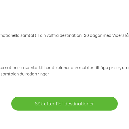
ationella samtal till din valfria destination i 30 dagar med Vibers lå
ternationella samtal till hemtelefoner och mobiler till låga priser, ut
samtalen du redan ringer
Sök efter fler destinationer