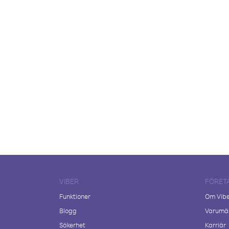
VIBER
FÖRET
Funktioner
Om Vib
Blogg
Varumär
Säkerhet
Karriär