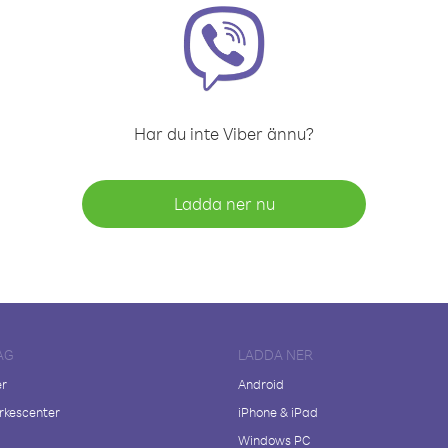
Har du inte Viber ännu?
Ladda ner nu
AG
LADDA NER
er
Android
kescenter
iPhone & iPad
Windows PC