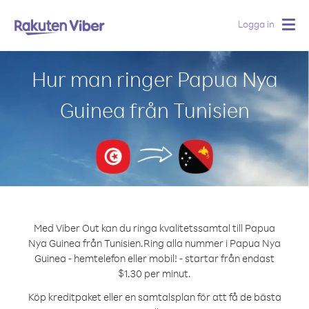
Logga in
Togg
navig
Hur man ringer Papua Nya
Guinea från Tunisien
Med Viber Out kan du ringa kvalitetssamtal till Papua
Nya Guinea från Tunisien.
Ring alla nummer i Papua Nya
Guinea - hemtelefon eller mobil! - startar från endast
$1.30 per minut.
Köp kreditpaket eller en samtalsplan för att få de bästa