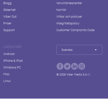
Blogg
Varumärkescenter
Säkerhet
Karriär
Viber Out
Villkor och policyer
Priser
Integritetspolicy
Support
Customer Complaints Code
LADDA NER
Svenska
Android
iPhone & iPad
Windows PC
Mac
©
2026
Viber Media S.à r.l.
Linux