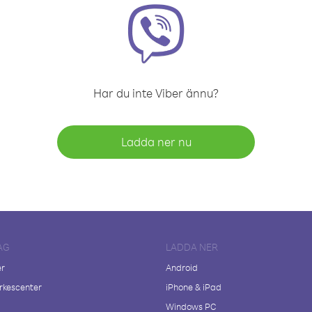
Har du inte Viber ännu?
Ladda ner nu
AG
LADDA NER
er
Android
kescenter
iPhone & iPad
Windows PC