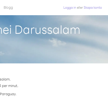
Blogg
Logga in
eller
Skapa konto
nei Darussalam
ssalam.
¢ per minut.
l Paraguay.