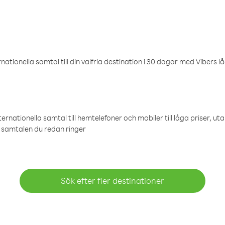
ationella samtal till din valfria destination i 30 dagar med Vibers lå
ternationella samtal till hemtelefoner och mobiler till låga priser, ut
samtalen du redan ringer
Sök efter fler destinationer