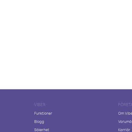
VIBER
FÖRET
Funktioner
Om Vib
Blogg
Varumär
Säkerhet
Karriär